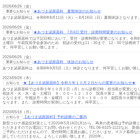
2026/06/26（金）
★あづま泌尿器科 夏期休診のお知らせ
重要なお知らせ
あづま泌尿器科は、令和8年8月11日（火）～8月16日（日）夏期休診となります
2026/06/26（金）
★あづま泌尿器科 7月4日 受付・診察時間変更のお知らせ
重要なお知らせ
あづま泌尿器科では下記日程において、受付・診察時間が変更になります。令和8
土曜日 午前院長学会参加のため 初診の受付は11：30まで、12：00で診察終
す。何卒宜しくお願い致します 。
2026/06/26（金）
★あづま泌尿器科 休診のお知らせ
重要なお知らせ
あづま泌尿器科は、令和8年9月5日（土）休診となります。何卒宜しくお願い致
2023/09/28（木）
★【あづま泌尿器科】令和５年１０月２日からの変更のお知らせ★
お知らせ
あづま泌尿器科では令和５年１０月２日（月）から診察日時・担当医が変更にな
前診月・火・水・金・土曜日 ９：００～１２：３０ 院長※第２、第４土曜日
となります。午後診月・水・金曜日 １７：００～１９：００ 副院長※火曜午
なります。また、診察時間が前倒しになります。何卒宜し...
2020/05/18（月）
【あづま泌尿器科】予約診療のご案内
お知らせ
新型コロナ感染症対策として2020年5月18日(月)から、再来の患者様は予約診療
ただきますのでお電話にてお問い合わせください。TEL:06-6325-1122なお、新
ご予約いただけませんので、受付時間に直接お越しくださいませ。マスク着用な
診していただけません。よろしくお願い致します。2020年...